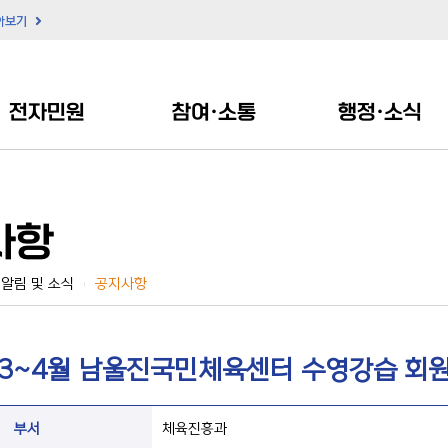
아보기
전자민원
참여·소통
행정·소식
사항
알림 및 소식
공지사항
|
 3~4월 남울진국민체육센터 수영강습 회원
부서
체육진흥과