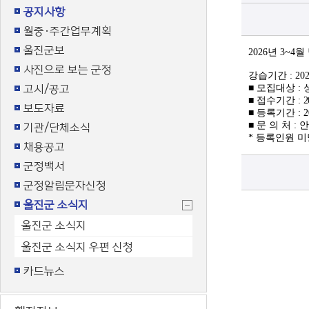
공지사항
월중·주간업무계획
울진군보
2026
년
3~4
월
사진으로 보는 군정
강습기간
: 202
고시/공고
■
모집대상
:
■
접수기간
:
2
보도자료
■
등록기간
: 
■
문 의 처
:
기관/단체소식
*
등록인원 미
채용공고
군정백서
군정알림문자신청
울진군 소식지
울진군 소식지
울진군 소식지 우편 신청
카드뉴스