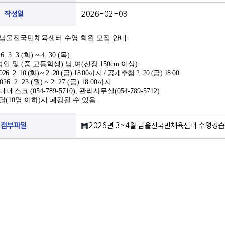
작성일
2026-02-03
 남울진국민체육센터 수영 회원 모집 안내
6. 3. 3.(
화
) ~ 4. 30.(
목
)
성인 및
(
중
.
고등학생
)
남
,
여
(
신장
150cm
이상
)
026. 2. 10.(
화
) ~ 2. 20.(
금
) 18:00
까지
/
공개추첨
2. 20.(
금
) 18:00
2026. 2. 23.(
월
) ~ 2. 27.(
금
) 18:00
까지
안내데스크
(054-789-5710),
관리사무실
(054-789-5712)
달
(10
명 이하
)
시 폐강될 수 있음
.
첨부파일
2026년 3~4월 남울진국민체육센터 수영강습 회원