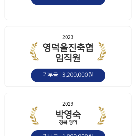
2023
영덕울진축협
임직원
기부금
3,200,000원
2023
박영숙
경북 영덕