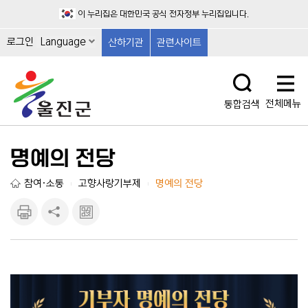
이 누리집은 대한민국 공식 전자정부 누리집입니다.
로그인
Language
산하기관
관련사이트
전체메뉴
통합검색
명예의 전당
참여·소통
고향사랑기부제
명예의 전당
|
|
인쇄하
공유하
큐알마
기
기
크 보
기